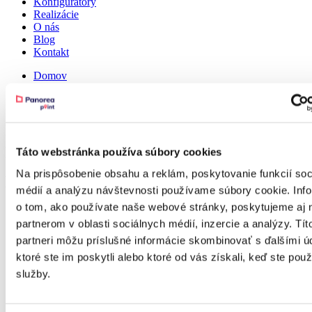
Konfigurátory
Realizácie
O nás
Blog
Kontakt
Domov
Realizácie
PANOLEX Hliníková pergola s polykarbonátom / Nitra
PANOLEX Hliníková pergola s
polykarbonátom / Nitra
Táto webstránka používa súbory cookies
Na prispôsobenie obsahu a reklám, poskytovanie funkcií soc
Detail
médií a analýzu návštevnosti používame súbory cookie. Inf
o tom, ako používate naše webové stránky, poskytujeme aj 
partnerom v oblasti sociálnych médií, inzercie a analýzy. Tít
partneri môžu príslušné informácie skombinovať s ďalšími ú
ktoré ste im poskytli alebo ktoré od vás získali, keď ste použí
služby.