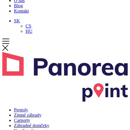
O nás
Blog
Kontakt
SK
CS
HU
Pergoly
Zimné záhrady
Carporty
Záhradné domčeky