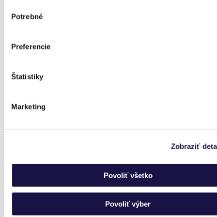
Výber
Potrebné
súhlasu
Preferencie
Štatistiky
Marketing
Zobraziť deta
Produkty
Povoliť všetko
PANOLEX Hliníková pergola s polykarbonátom
Od 2 972,42 €
Od 2 080,80 €
Povoliť výber