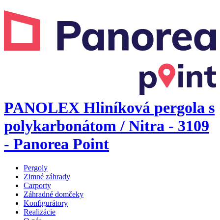
PANOLEX Hliníková pergola s
polykarbonátom / Nitra - 3109
- Panorea Point
Pergoly
Zimné záhrady
Carporty
Záhradné domčeky
Konfigurátory
Realizácie